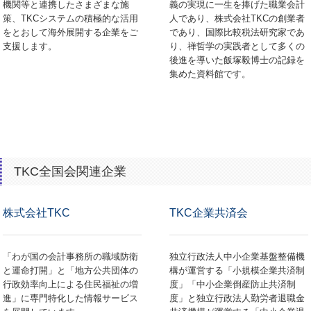
機関等と連携したさまざまな施
義の実現に一生を捧げた職業会計
策、TKCシステムの積極的な活用
人であり、株式会社TKCの創業者
をとおして海外展開する企業をご
であり、国際比較税法研究家であ
支援します。
り、禅哲学の実践者として多くの
後進を導いた飯塚毅博士の記録を
集めた資料館です。
TKC全国会関連企業
株式会社TKC
TKC企業共済会
「わが国の会計事務所の職域防衛
独立行政法人中小企業基盤整備機
と運命打開」と「地方公共団体の
構が運営する「小規模企業共済制
行政効率向上による住民福祉の増
度」「中小企業倒産防止共済制
進」に専門特化した情報サービス
度」と独立行政法人勤労者退職金