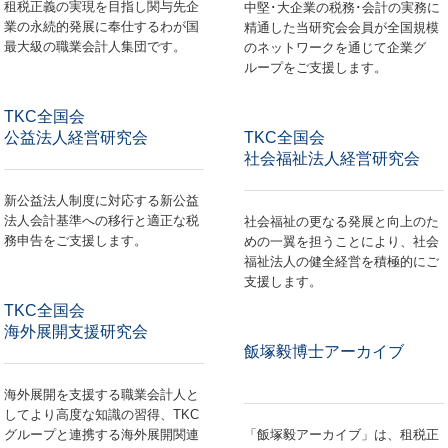
租税正義の実現を目指し関与先企
中堅･大企業の税務･会計の実務に
業の永続的発展に奉仕するわが国
精通した当研究会会員が全国規模
最大級の職業会計人集団です。
のネットワークを通じて企業グ
ループをご支援します。
TKC全国会
公益法人経営研究会
TKC全国会
社会福祉法人経営研究会
新公益法人制度に対応する新公益
法人会計基準への移行と適正な税
社会福祉の更なる発展と向上のた
務申告をご支援します。
めの一翼を担うことにより、社会
福祉法人の健全経営を積極的にご
支援します。
TKC全国会
海外展開支援研究会
飯塚毅博士アーカイブ
海外展開を支援する職業会計人と
してより高度な知識の習得、TKC
グループと連携する海外展開関連
「飯塚毅アーカイブ」は、租税正